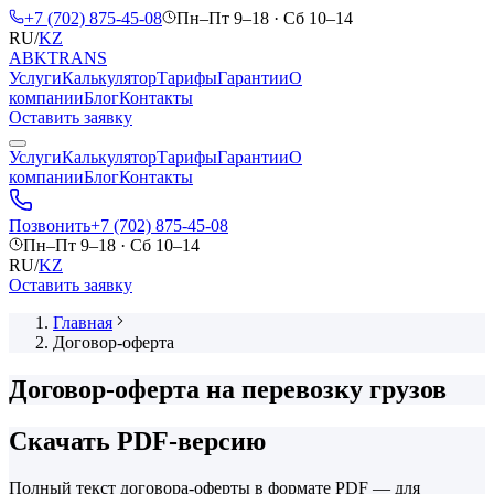
Перейти к содержимому
+7 (702) 875-45-08
Пн–Пт 9–18 · Сб 10–14
RU
/
KZ
ABK
TRANS
Услуги
Калькулятор
Тарифы
Гарантии
О
компании
Блог
Контакты
Оставить заявку
Услуги
Калькулятор
Тарифы
Гарантии
О
компании
Блог
Контакты
Позвонить
+7 (702) 875-45-08
Пн–Пт 9–18 · Сб 10–14
RU
/
KZ
Оставить заявку
Главная
Договор-оферта
Договор-оферта на перевозку грузов
Скачать PDF-версию
Полный текст договора-оферты в формате PDF — для